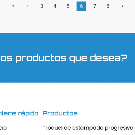
‹‹
‹
3
4
5
6
7
8
›
los productos que desea?
nlace rápido
Productos
cio
Troquel de estampado progresivo