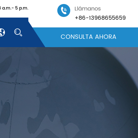
Llámanos
 a.m.- 5 p.m.
+86-13968655659
CONSULTA AHORA